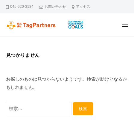
ー
コ
045-620-3134
お問い合わせ
アクセス
ン
テ
メ
ン
株式会社TagPartners
新横浜を拠点に不動産の未来を創るタッグパートナーズです。不動
ニ
ュ
ツ
ー
へ
ス
見つかりません
キ
ッ
プ
お探しのものは見つからないようです。検索が助けとなるか
もしれません。
検
索: