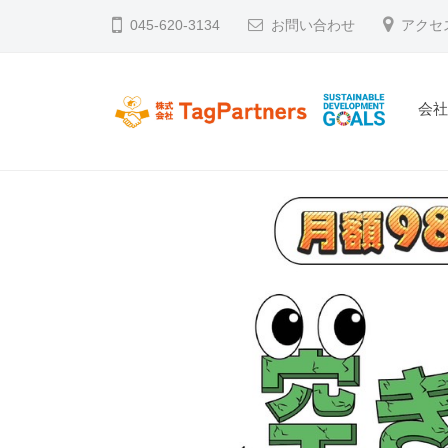
コ
045-620-3134
お問い合わせ
アクセ
ン
テ
ン
会
株式会社TagPartners
新横浜を拠点に不動産の未来を創るタッグパー
ツ
へ
ス
キ
ッ
プ