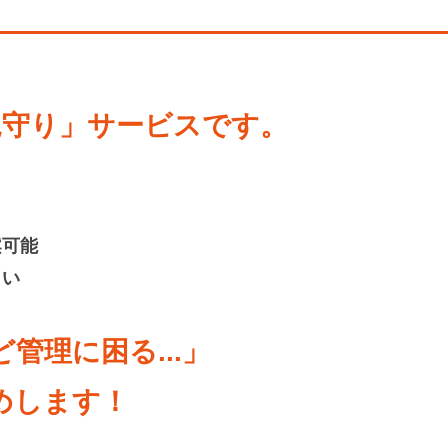
見守り」サービスです。
案可能
さい
管理に困る...」
めします！