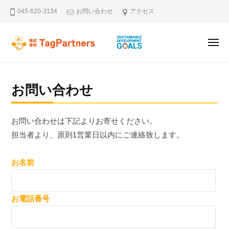
ー
コ
045-620-3134
お問い合わせ
アクセス
ン
テ
メ
ン
株式会社TagPartners
新横浜を拠点に不動産の未来を創るタッグパートナーズです。不動
ニ
ュ
ツ
ー
へ
お問い合わせ
ス
キ
ッ
お問い合わせは下記よりお寄せください。
プ
担当者より、原則1営業日以内にご連絡致します。
お名前
お電話番号