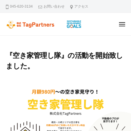
ー
コ
045-620-3134
お問い合わせ
アクセス
ン
テ
メ
ン
株式会社TagPartners
新横浜を拠点に不動産の未来を創るタッグパートナーズです。不動
ニ
ュ
ツ
ー
へ
ス
『空き家管理し隊』の活動を開始致し
キ
ました。
ッ
プ