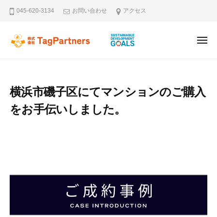
ー
コ
045-620-3134
お問い合わせ
アクセス
ン
テ
メ
ン
株式会社TagPartners
新横浜を拠点に不動産の未来を創るタッグパートナーズです。不動
ニ
ュ
ツ
ー
へ
ス
横浜市磯子区にてマンションのご購入
キ
をお手伝いしました。
ッ
プ