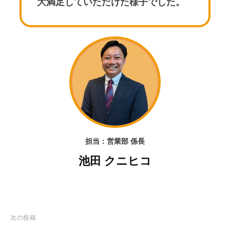
大満足していただけた様子でした。
担当：営業部 係長
池田 クニヒコ
投
次の投稿