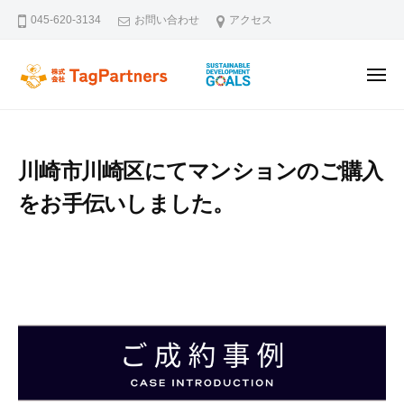
ー
コ
045-620-3134
お問い合わせ
アクセス
ン
テ
メ
ン
株式会社TagPartners
新横浜を拠点に不動産の未来を創るタッグパートナーズです。不動
ニ
ュ
ツ
ー
へ
ス
川崎市川崎区にてマンションのご購入
キ
をお手伝いしました。
ッ
プ