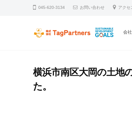
コ
045-620-3134
お問い合わせ
アクセ
ン
テ
ン
会
株式会社TagPartners
新横浜を拠点に不動産の未来を創るタッグパー
ツ
へ
ス
キ
横浜市南区大岡の土地
ッ
プ
た。