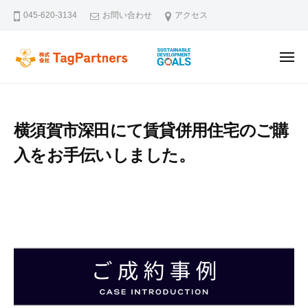
ー
コ
045-620-3134
お問い合わせ
アクセス
ン
テ
メ
ン
株式会社TagPartners
新横浜を拠点に不動産の未来を創るタッグパートナーズです。不動
ニ
ュ
ツ
ー
へ
ス
横須賀市深田にて賃貸併用住宅のご購
キ
入をお手伝いしました。
ッ
プ