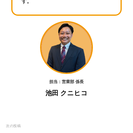
す。
担当：営業部 係長
池田 クニヒコ
投
次の投稿