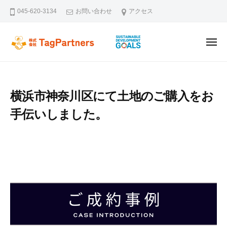
ー
コ
045-620-3134
お問い合わせ
アクセス
ン
テ
メ
ン
株式会社TagPartners
新横浜を拠点に不動産の未来を創るタッグパートナーズです。不動
ニ
ュ
ツ
ー
へ
ス
横浜市神奈川区にて土地のご購入をお
キ
手伝いしました。
ッ
プ