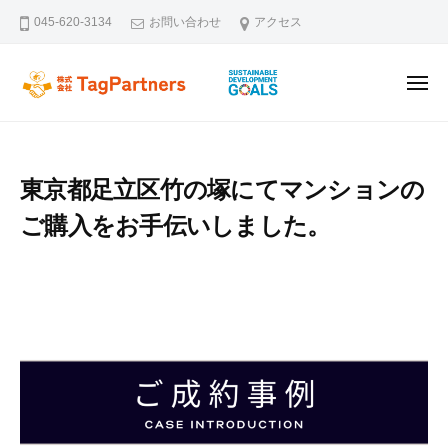
ー
コ
045-620-3134
お問い合わせ
アクセス
ン
テ
メ
ン
株式会社TagPartners
新横浜を拠点に不動産の未来を創るタッグパートナーズです。不動
ニ
ュ
ツ
ー
へ
ス
東京都足立区竹の塚にてマンションの
キ
ご購入をお手伝いしました。
ッ
プ