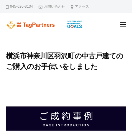
ー
コ
045-620-3134
お問い合わせ
アクセス
ン
テ
メ
ン
株式会社TagPartners
新横浜を拠点に不動産の未来を創るタッグパートナーズです。不動
ニ
ュ
ツ
ー
へ
ス
横浜市神奈川区羽沢町の中古戸建ての
キ
ご購入のお手伝いをしました
ッ
プ