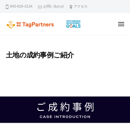
ー
コ
045-620-3134
お問い合わせ
アクセス
ン
テ
メ
ン
株式会社TagPartners
新横浜を拠点に不動産の未来を創るタッグパートナーズです。不動
ニ
ュ
ツ
ー
へ
ス
土地の成約事例ご紹介
キ
ッ
プ