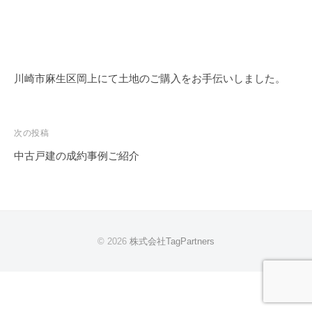
川崎市麻生区岡上にて土地のご購入をお手伝いしました。
投
次の投稿
稿
中古戸建の成約事例ご紹介
ナ
ビ
ゲ
ー
© 2026
株式会社TagPartners
シ
ョ
ン