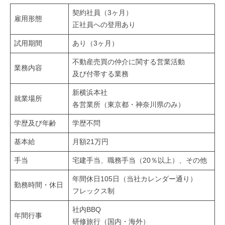
契約社員（3ヶ月）
雇用形態
正社員への登用あり
試用期間
あり（3ヶ月）
不動産売買の仲介に関する営業活動
業務内容
及び付帯する業務
新横浜本社
就業場所
各営業所（東京都・神奈川県のみ）
学歴及び年齢
学歴不問
基本給
月額21万円
手当
宅建手当、職務手当（20％以上）、その他
年間休日105日（当社カレンダー通り）
勤務時間・休日
フレックス制
社内BBQ
年間行事
研修旅行（国内・海外）