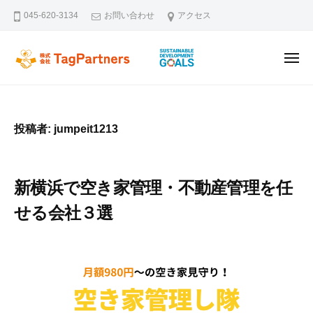
ー
コ
045-620-3134
お問い合わせ
アクセス
ン
テ
メ
ン
株式会社TagPartners
新横浜を拠点に不動産の未来を創るタッグパートナーズです。不動
ニ
ュ
ツ
ー
へ
ス
投稿者:
jumpeit1213
キ
ッ
プ
新横浜で空き家管理・不動産管理を任
せる会社３選